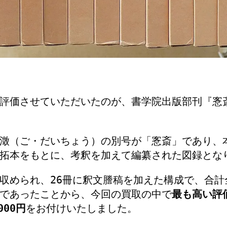
評価させていただいたのが、
書学院出版部
刊『愙
澂
（ご・だいちょう）の別号が「愙斎」であり、
拓本をもとに、考釈を加えて編纂された図録とな
収められ、26冊に釈文謄稿を加えた構成で、合計
であったことから、今回の買取の中で
最も高い評
000円
をお付けいたしました。