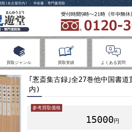
買取(名古屋市内) - 学術書・専門書買取
買取ジャンル
買取実績
よくある質問
｢愙斎集古録｣全27巻他中国書道
内)
参考買取価格
15000
円