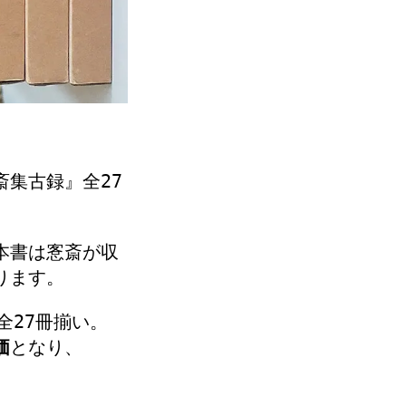
斎集古録』全27
本書は愙斎が収
ります。
全27冊揃い。
価
となり、