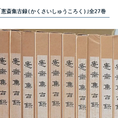
｢愙斎集古録(かくさいしゅうころく)｣全27巻