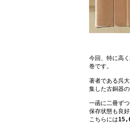
今回、特に高く
巻です。
著者である
呉大
集した古銅器の
一函に二冊ずつ
保存状態も良好
こちらには
15,