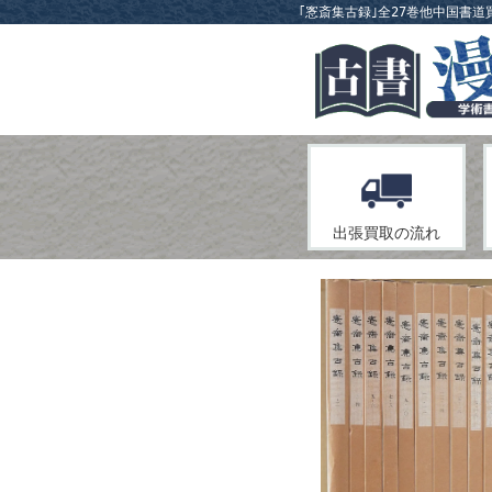
｢愙斎集古録｣全27巻他中国書道
出張
買取の流れ