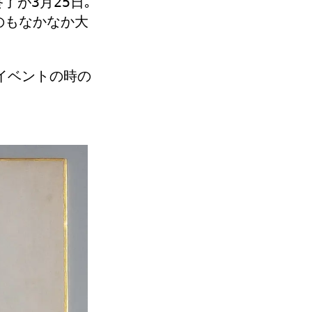
了が3月25日｡
のもなかなか大
イベントの時の