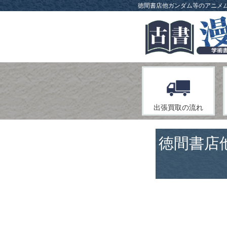
徳間書店他ガンダム等のアニメム
出張
買取の流れ
徳間書店