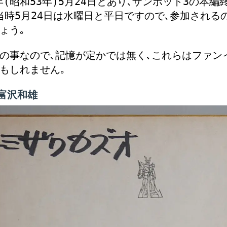
年(昭和53年)5月24日とあり､ザンボット3の本編終
当時5月24日は水曜日と平日ですので､参加される
ょう｡
の事なので､記憶が定かでは無く､これらはファン
もしれません｡
富沢和雄