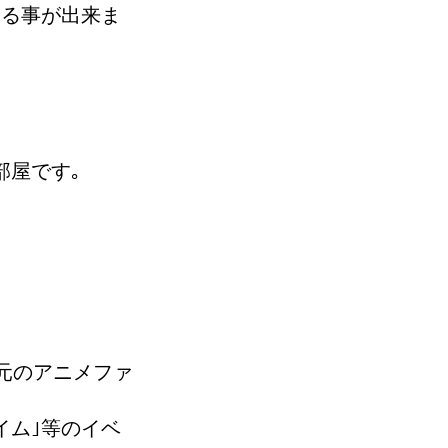
する事が出来ま
部屋です｡
地元のアニメファ
イム｣等のイベ