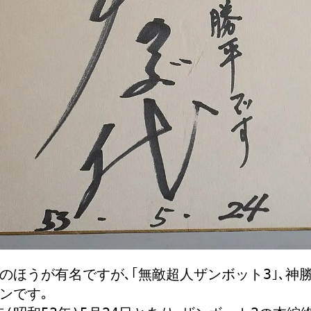
のほうが有名ですが､｢無敵超人ザンボット3｣､神
ンです｡