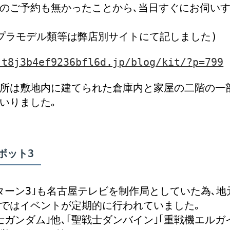
のご予約も無かったことから､当日すぐにお伺い
プラモデル類等は弊店別サイトにて記しました)
-t8j3b4ef9236bfl6d.jp/blog/kit/?p=799
所は敷地内に建てられた倉庫内と家屋の二階の一
いりました｡
ボット3
ターン3｣も名古屋テレビを制作局としていた為､
ではイベントが定期的に行われていました｡
士ガンダム｣他､｢聖戦士ダンバイン｣｢重戦機エルガ