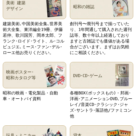
美術 建築
昭和の雑誌
デザイン
建築美術､中国美術全集､世界美
創刊号〜廃刊号まで揃っていた
術大全集、東洋編全19冊、伊藤
り、1年間通して購入された週刊
若仲、歌川国芳、岡本太郎、フ
誌等、数十年以上経過しており
ランク･ロイド･ライト、ル･コル
ますと古雑誌でも価値がある場
ビュジエ､ミース･ファン･デル･
合がございます。まずはお気軽
ローエ他お売りください。
にご相談ください。
映画ポスター･
DVD･CD･ゲーム
昭和カタログ等
昭和の映画・電化製品・自動
各種BOX(ボックスもの)・邦画･
車・オートバイ資料
洋画･アニメーションDVD､ブルー
レイ/音楽CD･クラシック･ジャ
ズ･サントラ･落語他/ファミコン
他
玩具・ミニカー
貸本