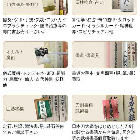
四柱推命･占い
(漢方･鍼灸･整体他)
鍼灸･ツボ･手技･気功･ヨガ･カイ
算命学･易占･奇門遁甲･タロット
ロプラクティック･腰痛治療等の
カード･オラクルカード･精神世
専門書お売り下さい｡
界･スピリチュアル他
オカルト
書道･書道具
魔術
儀式魔術･トンデモ本･UFO･超能
書道お手本･文房四宝(硯､筆､墨)
力･悪魔学･仙人･古代神道･妖怪
買取
他
刀剣書籍
囲碁将棋
武術書
定石､棋譜､戦法書､駒､碁石等何
日本刀大鑑をはじめとした刀剣
でもご相談下さい
に関する書籍から合気道､居合道
等の武術書高価買取致します｡