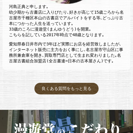
河島正典と申します｡
幼少期から古書店に入りびたり､好きが高じて15歳ごろから名
古屋市千種区本山の古書店でアルバイトをする等､どっぷり古
本につかった人生を送っています｡
33歳のころに漫遊堂(まんゆうどう)を開業｡
こちらを記している2017年時点で48歳となります｡
愛知県春日井市内で3年ほど実際にお店を経営致しましたが､
インターネット販売に主力をおく事にし､名古屋市守山区に事
務所兼倉庫を開き､買取専門店として生まれ変わりました｡名
古屋古書組合加盟店(全古書連=日本の古本屋さん)です｡
良くある質問をもっと見る