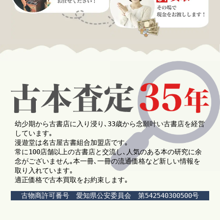
幼少期から古書店に入り浸り､33歳から念願叶い古書店を経営
しています｡
漫遊堂は名古屋古書組合加盟店です｡
常に100店舗以上の古書店と交流し､人気のある本の研究に余
念がございません｡本一冊､一冊の流通価格など新しい情報を
取り入れています｡
適正価格で古本買取をお約束します｡
古物商許可番号 愛知県公安委員会 第542540300500号