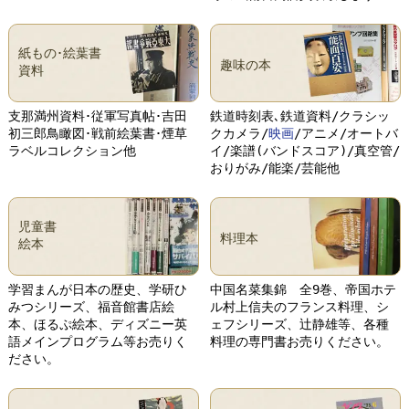
紙もの･絵葉書
趣味の本
資料
支那満州資料･従軍写真帖･吉田
鉄道時刻表､鉄道資料/クラシッ
初三郎鳥瞰図･戦前絵葉書･煙草
クカメラ/
映画
/アニメ/オートバ
ラベルコレクション他
イ/楽譜(バンドスコア)/真空管/
おりがみ/能楽/芸能他
児童書
料理本
絵本
学習まんが日本の歴史、学研ひ
中国名菜集錦 全9巻、帝国ホテ
みつシリーズ、福音館書店絵
ル村上信夫のフランス料理、シ
本、ほるぷ絵本、ディズニー英
ェフシリーズ、辻静雄等、各種
語メインプログラム等お売りく
料理の専門書お売りください。
ださい。