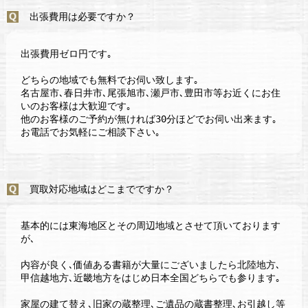
出張費用は必要ですか？
出張費用ゼロ円です｡
どちらの地域でも無料でお伺い致します｡
名古屋市､春日井市､尾張旭市､瀬戸市､豊田市等お近くにお住
いのお客様は大歓迎です｡
他のお客様のご予約が無ければ30分ほどでお伺い出来ます｡
お電話でお気軽にご相談下さい｡
買取対応地域はどこまでですか？
基本的には東海地区とその周辺地域とさせて頂いております
が､
内容が良く､価値ある書籍が大量にございましたら北陸地方､
甲信越地方､近畿地方をはじめ日本全国どちらでも参ります｡
家屋の建て替え､旧家の蔵整理､ご遺品の蔵書整理､お引越し等