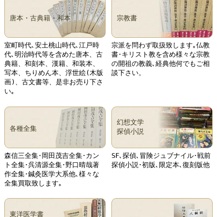
唐本・古典籍・和本
宗教書
室町時代､安土桃山時代､江戸時
宗派を問わず取扱致します｡仏教
代､明治時代等を含めた唐本、古
書･キリスト教を含め様々な宗教
典籍、和刻本、漢籍、和装本、
の開祖の教義､経典他何でもご相
写本、ちりめん本、浮世絵(木版
談下さい。
画)、古文書等、是非お売り下さ
い｡
幻想文学
各種全集
探偵小説
森信三全集･岡田茂吉全集･カン
SF､探偵､冒険ジュブナイル･戦前
ト全集･呉清源全集･野口晴哉著
探偵小説･初版､限定本､復刻版他
作全集･鍼灸医学大系他､様々な
全集買取致します｡
東洋医学書