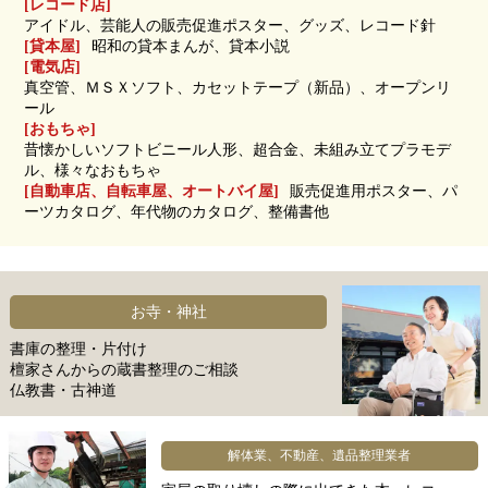
[レコード店]
アイドル、芸能人の販売促進ポスター、グッズ、レコード針
[貸本屋]
昭和の貸本まんが、貸本小説
[電気店]
真空管、ＭＳＸソフト、カセットテープ（新品）、オープンリ
ール
[おもちゃ]
昔懐かしいソフトビニール人形、超合金、未組み立てプラモデ
ル、様々なおもちゃ
[自動車店、自転車屋、オートバイ屋]
販売促進用ポスター、パ
ーツカタログ、年代物のカタログ、整備書他
お寺・神社
書庫の整理・片付け
檀家さんからの蔵書整理のご相談
仏教書・古神道
解体業、不動産、遺品整理業者