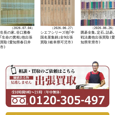
（2026.07.04）
（2026.06.27）
（2026.06.26）
生長の家､谷口雅春
シエフシリーズ他｢中
囲碁全集､定石､詰碁､
｢生命の實相｣他出張
国名菜集錦｣全9出張
戦法書他出張買取(愛
買取(愛知県春日井
買取(岐阜県可児市)
知県常滑市)
市)