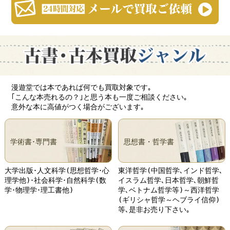
漫遊堂では本であれば何でも買取対象です｡
｢こんな本売れるの？｣と思う本も一度ご相談ください｡
意外な本に高値がつく場合がございます｡
学術書･専門書
思想書・哲学書
大学出版･人文科学(思想哲学･心
東洋哲学(中国哲学､インド哲学､
理学他)･社会科学･自然科学(数
イスラム哲学､日本哲学､朝鮮哲
学･物理学･理工書他)
学､ベトナム哲学等)～西洋哲学
(ギリシャ哲学～ヘブライ信仰)
等､是非お売り下さい｡